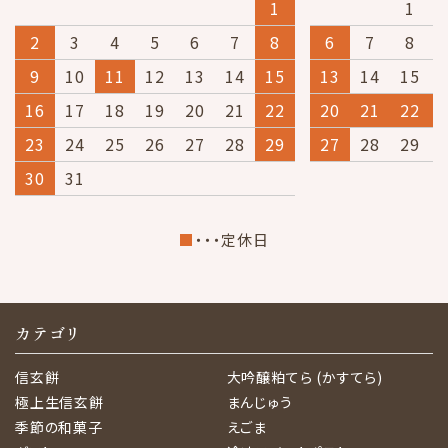
1
1
2
3
4
5
6
7
8
6
7
8
9
10
11
12
13
14
15
13
14
15
16
17
18
19
20
21
22
20
21
22
23
24
25
26
27
28
29
27
28
29
30
31
■
・・・定休日
カテゴリ
信玄餅
大吟醸粕てら (かすてら)
極上生信玄餅
まんじゅう
季節の和菓子
えごま