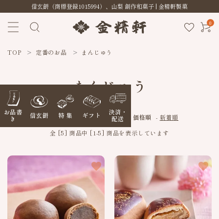
信玄餅（商標登録1015994）、山梨 創作和菓子 | 金精軒製菓
0
TOP
定番のお品
まんじゅう
まんじゅう
お品書
決済・
信玄餅
特 集
ギフト
[ 並び順を変更 ]
-
おすすめ順
-
価格順
-
新着順
き
配送
全 [5] 商品中 [1-5] 商品を表示しています
favorite
favorite
ACCOUNT MENU
ようこそ ゲスト 様