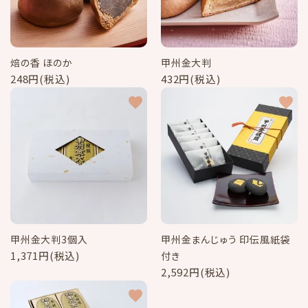
meeting_room
person
ログイン
新規会員登録
信玄餅
焙の香 ほのか
甲州金大判
248円(税込)
432円(税込)
季節の特集
favorite
favorite
お品書き
詰め合わせギフト
よみもの
特定商取引法に基づく表記
甲州金大判3個入
甲州金まんじゅう 印伝風紙袋
1,371円(税込)
付き
2,592円(税込)
favorite