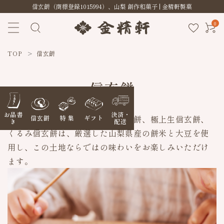
信玄餅（商標登録1015994）、山梨 創作和菓子 | 金精軒製菓
0
TOP
信玄餅
信玄餅
お品書
決済・
山梨銘菓として愛されている信玄餅、極上生信玄餅、
信玄餅
特 集
ギフト
き
配送
くるみ信玄餅は、厳選した山梨県産の餅米と大豆を使
用し、この土地ならではの味わいをお楽しみいただけ
ます。
ACCOUNT MENU
ようこそ ゲスト 様