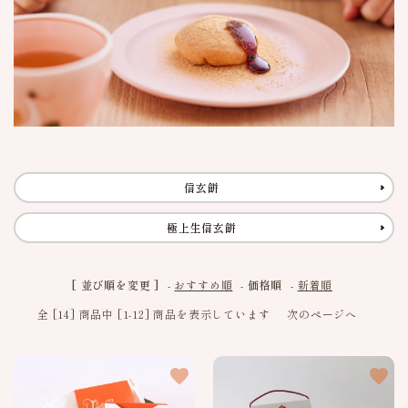
meeting_room
person
ログイン
新規会員登録
信玄餅
季節の特集
お品書き
信玄餅
詰め合わせギフト
極上生信玄餅
よみもの
[ 並び順を変更 ]
-
おすすめ順
-
価格順
-
新着順
特定商取引法に基づく表記
全 [14] 商品中 [1-12] 商品を表示しています
次のページへ
favorite
favorite