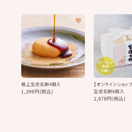
meeting_room
person
ログイン
新規会員登録
favorite
信玄餅
季節の特集
お品書き
詰め合わせギフト
極上生信玄餅4個入
【オンラインショッ
よみもの
1,296円(税込)
生信玄餅8個入
2,678円(税込)
特定商取引法に基づく表記