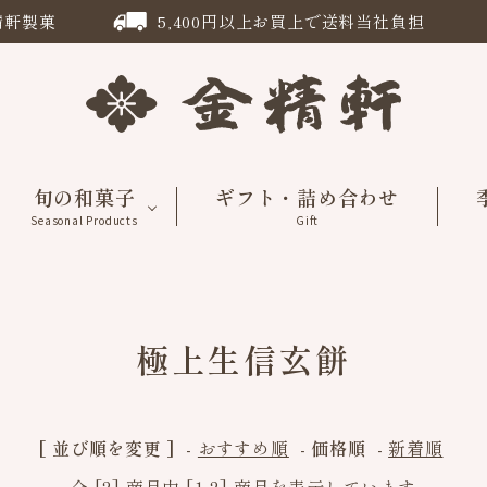
精軒製菓
5,400円以上お買上で送料当社負担
旬の和菓子
ギフト・詰め合わせ
Seasonal Products
Gift
極上生信玄餅
[ 並び順を変更 ]
-
おすすめ順
-
価格順
-
新着順