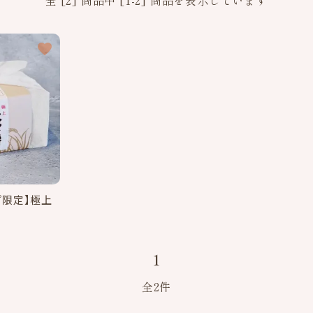
全 [2] 商品中 [1-2] 商品を表示しています
favorite
プ限定】極上
1
全2件