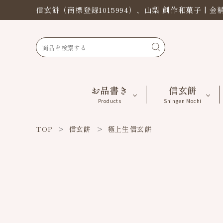
信玄餅（商標登録1015994）、山梨 創作和菓子 | 金
お品書き
信玄餅
Products
Shingen Mochi
TOP
信玄餅
極上生信玄餅
ACCOUNT MENU
ようこそ ゲスト 様