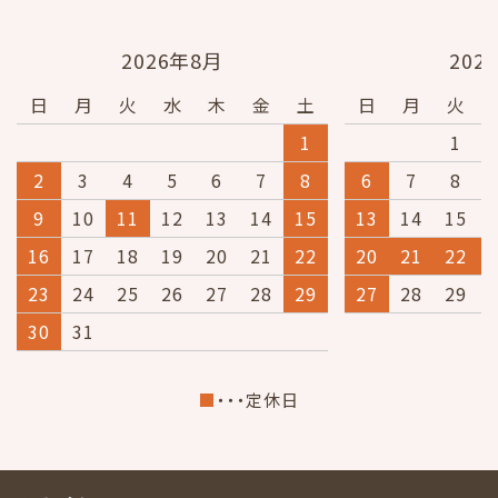
2026年8月
202
日
月
火
水
木
金
土
日
月
火
1
1
2
3
4
5
6
7
8
6
7
8
9
10
11
12
13
14
15
13
14
15
16
17
18
19
20
21
22
20
21
22
23
24
25
26
27
28
29
27
28
29
30
31
■
・・・定休日