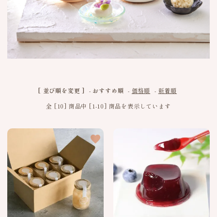
meeting_room
person
ログイン
新規会員登録
信玄餅
季節の特集
お品書き
[ 並び順を変更 ]
-
おすすめ順
-
価格順
-
新着順
詰め合わせギフト
全 [10] 商品中 [1-10] 商品を表示しています
よみもの
favorite
favorite
特定商取引法に基づく表記