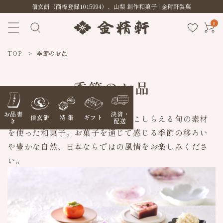
信玄餅（商標登録1015994）、山梨 創作和菓子 | 金精軒製菓
0
TOP
季節のお品
季節のお品
お品書
決済・
職人の手仕事で、一つ一つ丁寧にこしらえる旬の素材
信玄餅
特 集
ギフト
き
配送
を使った和菓子。お菓子を通じて感じる季節の移ろい
や豊かな自然、日本ならではの風情をお楽しみくださ
い。
ACCOUNT MENU
ようこそ ゲスト 様