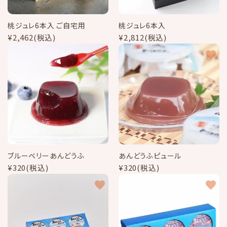
meeting_room
person
ログイン
新規会員登録
桃ジュレ6本入 ご自宅用
桃ジュレ6本入
信玄餅
¥2,462(税込)
¥2,812(税込)
favorite
favorite
季節の特集
お品書き
詰め合わせギフト
よみもの
ブルーベリーあんどうふ
あんどうふピュール
特定商取引法に基づく表記
¥320(税込)
¥320(税込)
favorite
favorite