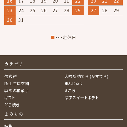
16
17
18
19
20
21
22
20
21
22
23
24
25
26
27
28
29
27
28
29
30
31
■
・・・定休日
カテゴリ
信玄餅
大吟醸粕てら (かすてら)
極上生信玄餅
まんじゅう
季節の和菓子
えごま
ギフト
冷凍スイートポテト
どら焼き
よみもの
特集