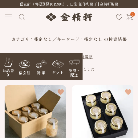
信玄餅（商標登録1015994）、山梨 創作和菓子 | 金精軒製菓
0
カテゴリ：指定なし／キーワード：指定なし の検索結果
おすすめ順
価格順
新着順
49件の商品が見つかりました
お品書
決済・
信玄餅
特 集
ギフト
き
配送
favorite
favorite
ACCOUNT MENU
ようこそ ゲスト 様