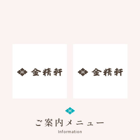
大吟醸粕てら 原材料表示
「甲州金饅頭」の価格改
および賞味期限変更のお
定につきまして
知らせ
2026.02.16
2026.02.05
お知らせ
お知らせ
ご案内メニュー
Information