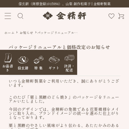
信玄餅（商標登録1015994）、山梨 創作和菓子 | 金精軒製菓
ホーム
お知らせ
パッケージリニューアルと
価格改定のお知らせ
パッケージリニューアルと価格改定のお知らせ
2025.11.21
お品書
決済・
信玄餅
特 集
ギフト
お知らせ
き
配送
いつも金精軒製菓をご利用いただき、誠にありがとうござ
います。
このたび「栗と黒糖のどら焼き」のパッケージをリニュー
アルいたしました。
今回のデザインでは、金精軒の象徴である花菱模様をメイ
信玄餅
ンに取り入れ、ブランドイメージの統一を進めた仕上がり
となっております。
季節の特集
栗と黒糖のやさしい風味がより伝わる、あたたかみのある