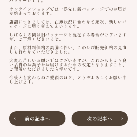
パッケージです。
オンラインショップでは一足先に新パッケージでのお届け
お品書き
が始まっております。
店舗につきましては、在庫状況に合わせて順次、新しいパ
ッケージに切り替えてまいります。
詰め合わせギフト
しばらくの間は旧パッケージと混在する場合がございます
が、ご了承くださいませ。
よみもの
また、原材料価格の高騰に伴い、このたび販売価格の見直
しも行わせていただきました。
特定商取引法に基づく表記
大変心苦しいお願いではございますが、これからもより良
い品質のお菓子をお届けするための改定となりますこと、
ご理解いただけましたら幸いです。
今後とも変わらぬご愛顧のほど、どうぞよろしくお願い申
し上げます。
前の記事へ
次の記事へ