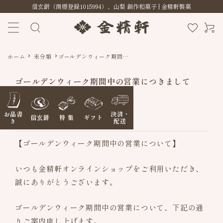
信玄餅（商標登録1015994）、山梨 創作和菓子 | 金精軒製菓
ホーム
未分類
ゴールデンウィーク期間中
の営業につきまして
ゴールデンウィーク期間中の営業につきまして
2026.04.09
お品書
決済・
信玄餅
特 集
ギフト
未分類
き
配送
【ゴールデンウィーク期間中の営業について】
いつも金精軒オンラインショップをご利用いただき、
誠にありがとうございます。
信玄餅
ゴールデンウィーク期間中の営業について、下記の通
季節の特集
りご案内申し上げます。