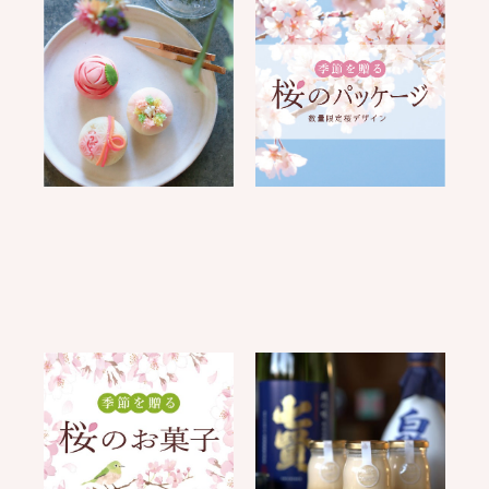
【完売御礼】母の日に贈
桜のパッケージ
る金精軒の和菓子ギフト
2026.03.01
2026.04.15
未分類
未分類
桜のお菓子
どぶろくプリン
2026.02.23
2026.02.17
未分類
未分類