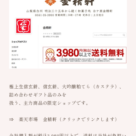
お品書き
詰め合わせギフト
よみもの
特定商取引法に基づく表記
極上生信玄餅、信玄餅、大吟醸粕てら（カステラ）、
詰め合わせギフト品のみを
扱う、主力商品の限定ショップです。
⇒
楽天市場 金精軒
（クリックでリンクします）
合計購入額が税込3,980円以上で、送料は当社が負担い