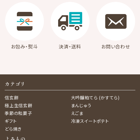
お包み・熨斗
決済・送料
お問い合わせ
カテゴリ
信玄餅
大吟醸粕てら (かすてら)
極上生信玄餅
まんじゅう
季節の和菓子
えごま
ギフト
冷凍スイートポテト
どら焼き
よみもの