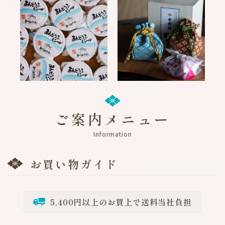
白州の名水が育む、夏の
信玄餅専用甲州印伝巾着
涼菓「あんどうふピュー
への想い
ル」
2026.05.11
2026.04.15
スタッフブログ
スタッフブログ
ご案内メニュー
Information
お買い物ガイド
5,400円以上のお買上で送料当社負担