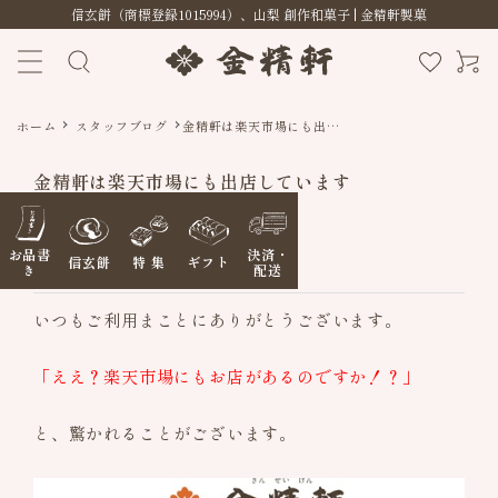
信玄餅（商標登録1015994）、山梨 創作和菓子 | 金精軒製菓
ホーム
スタッフブログ
金精軒は楽天市場にも出店
しています
金精軒は楽天市場にも出店しています
2025.02.14
お品書
決済・
信玄餅
特 集
ギフト
スタッフブログ
き
配送
いつもご利用まことにありがとうございます。
「ええ？楽天市場にもお店があるのですか！？」
信玄餅
と、驚かれることがございます。
季節の特集